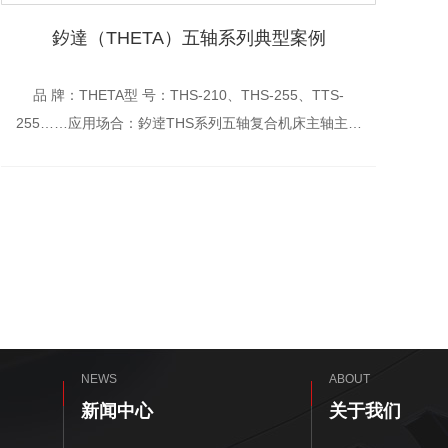
釸達（THETA）五轴系列典型案例
品 牌：THETA型 号：THS-210、THS-255、TTS-
255……应用场合：釸逹THS系列五轴复合机床主轴主要
用于立式、卧式加工加工中心、车铣复合机床等特 ...
NEWS
ABOUT
新闻中心
关于我们