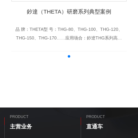
釸達（THETA）研磨系列典型案例
品 牌：THETA型 号：THG-80、THG-100、THG-120、
THG-150、THG-170……应用场合：釸逹THG系列高速
研磨电主轴，广泛使用于导轨滑块磨削、滚珠丝...
PRODUCT
PRODUCT
主营业务
直通车