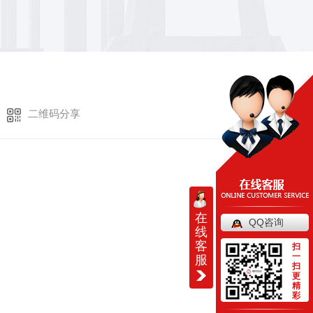
二维码分享
在
QQ咨询
线
客
扫
一
服
扫
更
精
彩